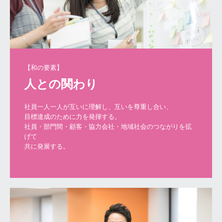
見積りフォーム
工程設備
CAM
【和の要素】
材料切断
パターンニング（内層）
社員一人一人が互いに理解し、互いを尊重し合い、

目標達成のために力を発揮する。

社員・部門間・顧客・協力会社・地域社会のつながりを拡
エッチング（内層）
げて

中間検査
積層プレス
穴加工
銅メッキ