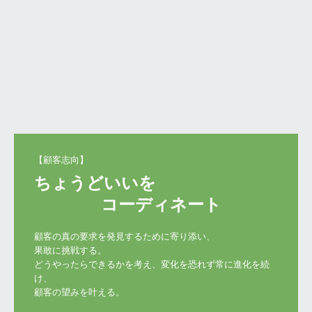
Q&A
採用情報
社員インタビュー
ちょうどいいを

　　　　コーディネート
顧客の真の要求を発見するために寄り添い、

果敢に挑戦する。	

どうやったらできるかを考え、変化を恐れず常に進化を続
け、

顧客の望みを叶える。