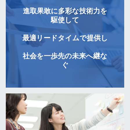
主要取引先
進取果敢に多彩な技術力を
沿革
駆使して

パーパス
最適リードタイムで提供し

ISOの取り組み
社会を一歩先の未来へ継な
工場見学
新規のお客様
製品情報
基板について
基板設計
基板
実装・部品調達・メタル