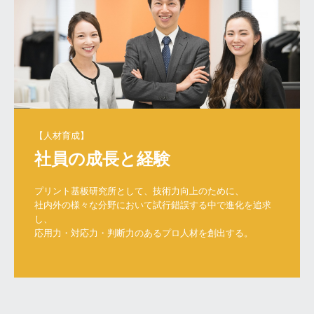
樹脂埋め
パターンニング（外層）
エッチング（外層）
レジスト
シルク
表面処理
プリント基板研究所として、技術力向上のために、

外形加工
社内外の様々な分野において試行錯誤する中で進化を追求
し、

検査
応用力・対応力・判断力のあるプロ人材を創出する。
梱包・出荷
設備紹介