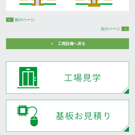
見積りフォーム
＜
前のページ
工程設備
次のページ
＞
CAM
＜ 工程設備へ戻る
材料切断
パターンニング（内層）
エッチング（内層）
中間検査
積層プレス
穴加工
銅メッキ