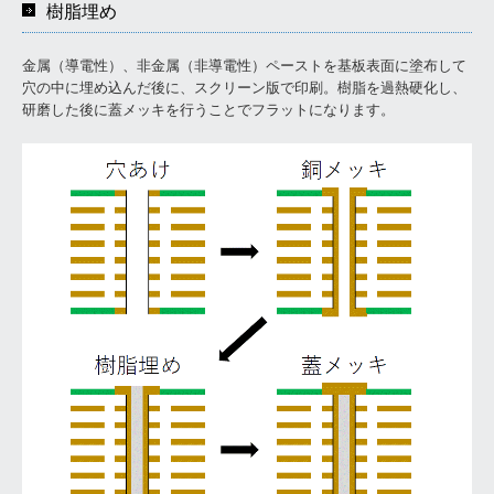
樹脂埋め
主要取引先
金属（導電性）、非金属（非導電性）ペーストを基板表面に塗布して
沿革
穴の中に埋め込んだ後に、スクリーン版で印刷。樹脂を過熱硬化し、
研磨した後に蓋メッキを行うことでフラットになります。
パーパス
ISOの取り組み
工場見学
新規のお客様
製品情報
基板について
基板設計
基板
実装・部品調達・メタル