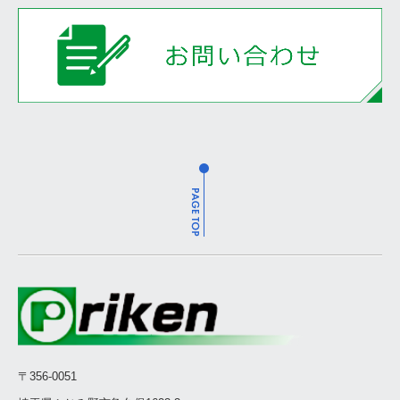
樹脂埋め
パターンニング（外層）
エッチング（外層）
レジスト
シルク
表面処理
外形加工
検査
梱包・出荷
設備紹介
〒
356-0051