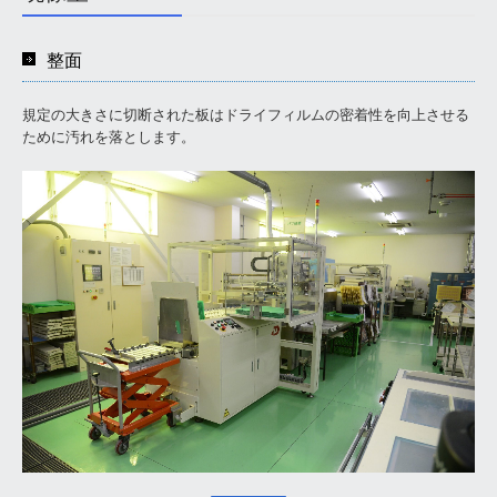
樹脂埋め
整面
パターンニング（外層）
規定の大きさに切断された板はドライフィルムの密着性を向上させる
エッチング（外層）
ために汚れを落とします。
レジスト
シルク
表面処理
外形加工
検査
梱包・出荷
設備紹介