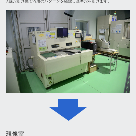
X線穴あけ機で内層のパターンを確認し基準穴をあけます。
見積りフォーム
工程設備
CAM
材料切断
パターンニング（内層）
エッチング（内層）
中間検査
積層プレス
穴加工
銅メッキ
現像室