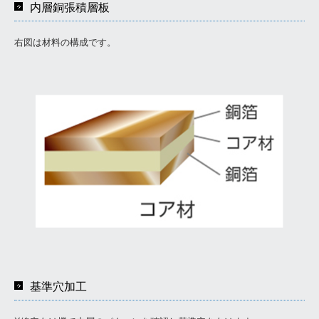
内層銅張積層板
主要取引先
右図は材料の構成です。
沿革
パーパス
ISOの取り組み
工場見学
新規のお客様
製品情報
基板について
基板設計
基準穴加工
基板
実装・部品調達・メタル